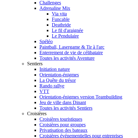
Challenges
Adrenaline Mix
Via vita
Funcable
Deathride
Le fil d'araignée
Le Pendulaire
Spéléo
Paintball, Lasergame & Tir à l'arc
Enterrement de vie de célibataire
Toutes les activités Aventure
Sentiers
Initiation nature
Orientation-énigmes
La Quête du trésor
Rando rallye
VTT
Orientation-énigmes version Teambuilding
Jeu de ville dans Dinant
Toutes les activités Sentiers
Croisières
Croisières touristiques
Croisières pour groupes
Privatisation des bateaux
Croisières événementielles pour entreprises