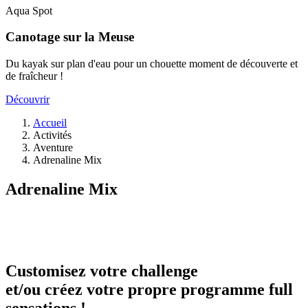
Aqua Spot
A
Canotage sur la Meuse
Du kayak sur plan d'eau pour un chouette moment de découverte et
L
de fraîcheur !
D
Découvrir
Accueil
Activités
Fil
Aventure
d'Ariane
Adrenaline Mix
Adrenaline Mix
Customisez votre challenge
et/ou
créez votre propre programme full
sensations
!