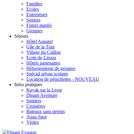
Familles
Ecoles
Entreprises
Seniors
Futurs mariés
Groupes
Séjours
Hôtel Aquatel
Gîte de la Tour
Village du Caillou
Ecrin de Liroux
Hôtels partenaires
Hébergements de groupes
Spécial séjour scolaire
Location de pénichettes - NOUVEAU
Infos pratiques
Kayak sur la Lesse
Dinant Aventure
Sentiers
Croisières
Bateaux sans permis
Aqua Spot
Visites